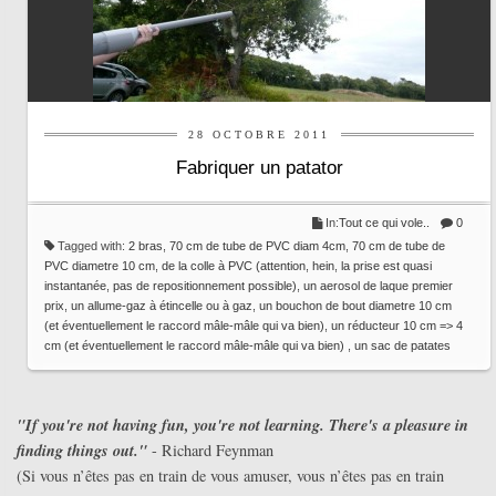
28 OCTOBRE 2011
Fabriquer un patator
In:
Tout ce qui vole..
0
Tagged with:
2 bras
,
70 cm de tube de PVC diam 4cm
,
70 cm de tube de
PVC diametre 10 cm
,
de la colle à PVC (attention
,
hein
,
la prise est quasi
instantanée
,
pas de repositionnement possible)
,
un aerosol de laque premier
prix
,
un allume-gaz à étincelle ou à gaz
,
un bouchon de bout diametre 10 cm
(et éventuellement le raccord mâle-mâle qui va bien)
,
un réducteur 10 cm => 4
cm (et éventuellement le raccord mâle-mâle qui va bien)
,
un sac de patates
"If you're not having fun, you're not learning. There's a pleasure in
finding things out."
- Richard Feynman
(Si vous n’êtes pas en train de vous amuser, vous n’êtes pas en train