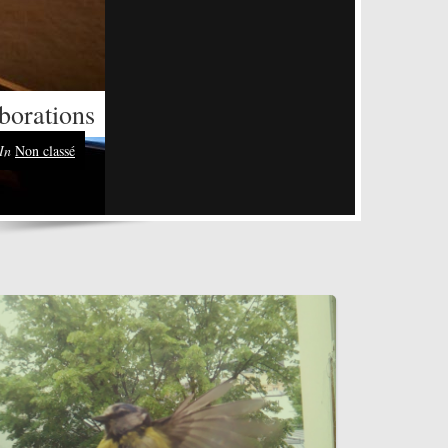
borations
In
Non classé