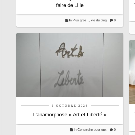
faire de Lille
In:
Plus gros...
,
vie du blog
0
9 OCTOBRE 2024
L’anamorphose « Art et Liberté »
In:
Construire pour eux
0