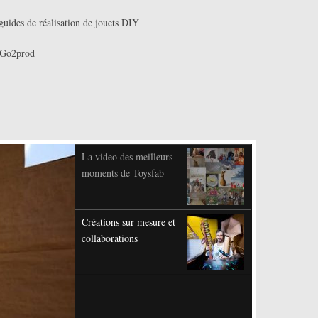
guides de réalisation de jouets DIY
Go2prod
La video des meilleurs
moments de Toysfab
Créations sur mesure et
collaborations