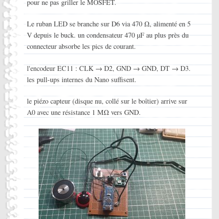
pour ne pas griller le MOSFET.
Le ruban LED se branche sur D6 via 470 Ω, alimenté en 5
V depuis le buck. un condensateur 470 µF au plus près du
connecteur absorbe les pics de courant.
l'encodeur EC11 : CLK → D2, GND → GND, DT → D3.
les pull-ups internes du Nano suffisent.
le piézo capteur (disque nu, collé sur le boîtier) arrive sur
A0 avec une résistance 1 MΩ vers GND.