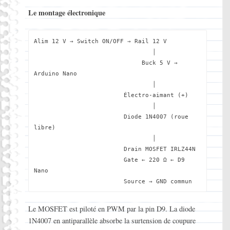
Le montage électronique
Alim 12 V → Switch ON/OFF → Rail 12 V

                                 │

                              Buck 5 V → 
Arduino Nano

                                 │

                         Électro-aimant (+)

                                 │

                         Diode 1N4007 (roue 
libre)

                                 │

                         Drain MOSFET IRLZ44N

                         Gate ← 220 Ω ← D9 
Nano

Le MOSFET est piloté en PWM par la pin D9. La diode
1N4007 en antiparallèle absorbe la surtension de coupure