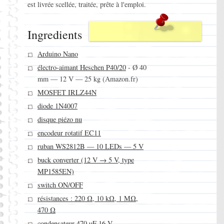
est livrée scellée, traitée, prête à l'emploi.
Ingredients
Arduino Nano
électro-aimant Heschen P40/20
- Ø 40
mm — 12 V — 25 kg (Amazon.fr)
MOSFET IRLZ44N
diode 1N4007
disque piézo nu
encodeur rotatif EC11
ruban WS2812B — 10 LEDs — 5 V
buck converter (12 V → 5 V, type
MP1585EN)
switch ON/OFF
résistances : 220 Ω, 10 kΩ, 1 MΩ,
470 Ω
condensateur 470 µF 16 V