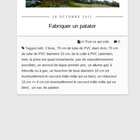
28 OCTOBRE 2011
Fabriquer un patator
In:
Tout ce qui vole..
0
Tagged with:
2 bras
,
70 cm de tube de PVC diam 4cm
,
70 cm
de tube de PVC diametre 10 cm
,
de la colle à PVC (attention
,
hein
,
la prise est quasi instantanée
,
pas de repositionnement
possible)
,
un aerosol de laque premier prix
,
un allume-gaz à
étincelle ou à gaz
,
un bouchon de bout diametre 10 cm (et
éventuellement le raccord mâle-mâle qui va bien)
,
un réducteur
10 cm => 4 cm (et éventuellement le raccord mâle-mâle qui va
bien)
,
un sac de patates