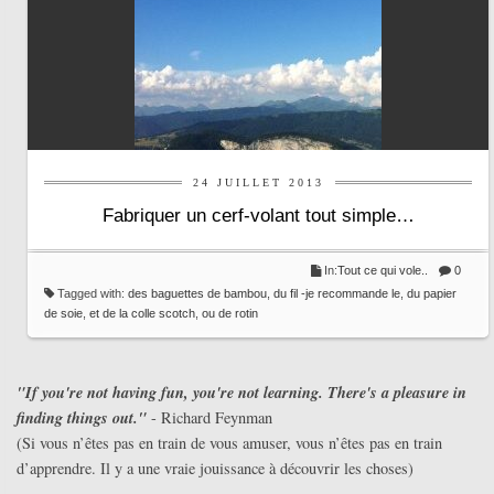
24 JUILLET 2013
Fabriquer un cerf-volant tout simple…
In:
Tout ce qui vole..
0
Tagged with:
des baguettes de bambou
,
du fil -je recommande le
,
du papier
de soie
,
et de la colle scotch
,
ou de rotin
"If you're not having fun, you're not learning. There's a pleasure in
finding things out."
- Richard Feynman
(Si vous n’êtes pas en train de vous amuser, vous n’êtes pas en train
d’apprendre. Il y a une vraie jouissance à découvrir les choses)