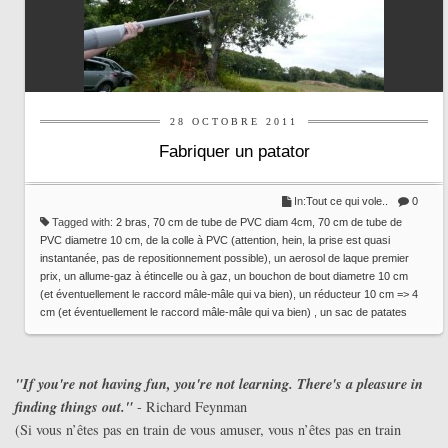
28 OCTOBRE 2011
Fabriquer un patator
In:
Tout ce qui vole..
0
Tagged with:
2 bras
,
70 cm de tube de PVC diam 4cm
,
70 cm de tube de
PVC diametre 10 cm
,
de la colle à PVC (attention
,
hein
,
la prise est quasi
instantanée
,
pas de repositionnement possible)
,
un aerosol de laque premier
prix
,
un allume-gaz à étincelle ou à gaz
,
un bouchon de bout diametre 10 cm
(et éventuellement le raccord mâle-mâle qui va bien)
,
un réducteur 10 cm => 4
cm (et éventuellement le raccord mâle-mâle qui va bien)
,
un sac de patates
"If you're not having fun, you're not learning. There's a pleasure in
finding things out."
- Richard Feynman
(Si vous n’êtes pas en train de vous amuser, vous n’êtes pas en train