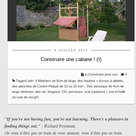
9 JUILLET 2013
Construire une cabane ! (I)
In:
Construire pour eux
3
Tagged with:
4 Madriers de 6cm de large
,
des boulons + écrous à ailettes
,
des planches de Contre-Plaqué de 10 ou 15 mm :
,
Des tasseaux de 4cm de
large minimum
,
des vis
,
longueur 210
,
perceuse
,
scie sauteuse !
,
une échelle
(ici une de récup')
"If you're not having fun, you're not learning. There's a pleasure in
finding things out."
- Richard Feynman
(Si vous n’êtes pas en train de vous amuser, vous n’êtes pas en train