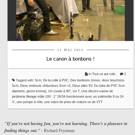
11 MAI 2015
Le canon à bonbons !
In:
Tout ce qui vole..
2
Tagged with:
5cm
,
De la colle à PVC
,
Des bonbons (mous
,
deux bouchons
5cm
,
Deux embouts réducteurs 5cm->2
,
Deux piles 9V
,
Du tube de PVC 5cm
diametre
,
genre krema)
,
Un coude à 90°
,
Un T
,
Une électro-vanne de
jardinerie filetage mâle 100 : 1’’ 26/34 fonctionnant avec un solénoïde 9 ou 24
V.
,
une pompe à vélo
,
une valve de pneu de voiture ou de VTT
"If you're not having fun, you're not learning. There's a pleasure in
finding things out."
- Richard Feynman