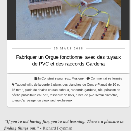
25 MARS 2016
Fabriquer un Orgue fonctionnel avec des tuyaux
de PVC et des raccords Gardena
sur
In:
Construire pour eux
,
Musique
Commentaires fermés
Fabri
Tagged with:
de la corde à piano
,
des planches de Contre-Plaqué de 10 et
un
15 mm :
,
pieds de chaise en caoutchouc
,
raccords gardena
,
récupération de
Orgue
bâche publicitaire en PVC
,
tasseaux de bois
,
tubes de pvc 32mm diamètre
,
foncti
tuyau d'arrosage
,
un vieux sèche-cheveux
avec
des
tuyau
"If you're not having fun, you're not learning. There's a pleasure in
de
PVC
finding things out."
- Richard Feynman
et