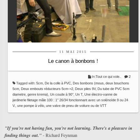
11 MAI 2015
Le canon à bonbons !
In:
Tout ce qui vole..
2
Tagged with:
5cm
,
De la colle à PVC
,
Des bonbons (mous
,
deux bouchons
5cm
,
Deux embouts réducteurs 5cm->2
,
Deux piles 9V
,
Du tube de PVC 5cm
diametre
,
genre krema)
,
Un coude à 90°
,
Un T
,
Une électro-vanne de
jardinerie filetage mâle 100 : 1’’ 26/34 fonctionnant avec un solénoïde 9 ou 24
V.
,
une pompe à vélo
,
une valve de pneu de voiture ou de VTT
"If you're not having fun, you're not learning. There's a pleasure in
finding things out."
- Richard Feynman