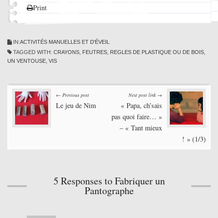
Print
IN:
ACTIVITÉS MANUELLES ET D'ÉVEIL
TAGGED WITH:
CRAYONS
,
FEUTRES
,
REGLES DE PLASTIQUE OU DE BOIS
,
UN VENTOUSE
,
VIS
Post
← Previous post
Next post link →
Le jeu de Nim
« Papa, ch’sais
navigation
pas quoi faire… »
– « Tant mieux
! » (1/3)
5 Responses to Fabriquer un
Pantographe