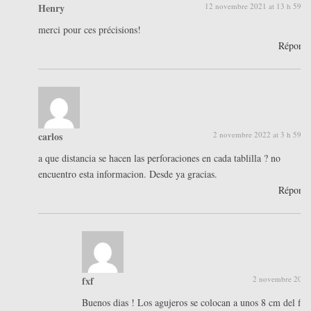
Henry
12 novembre 2021 at 13 h 59 m
merci pour ces précisions!
Répond
carlos
2 novembre 2022 at 3 h 59 m
a que distancia se hacen las perforaciones en cada tablilla ? no
encuentro esta informacion. Desde ya gracias.
Répond
fxf
2 novembre 2022 
Buenos dias ! Los agujeros se colocan a unos 8 cm del fina