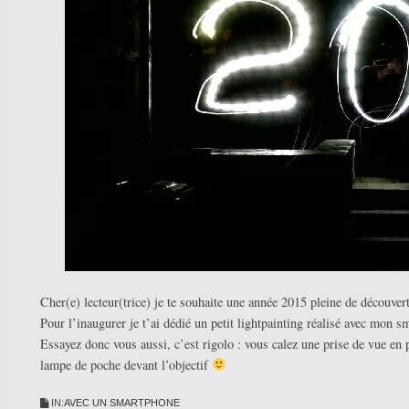
Cher(e) lecteur(trice) je te souhaite une année 2015 pleine de découvert
Pour l’inaugurer je t’ai dédié un petit lightpainting réalisé avec mon sm
Essayez donc vous aussi, c’est rigolo : vous calez une prise de vue en 
lampe de poche devant l’objectif
IN:
AVEC UN SMARTPHONE