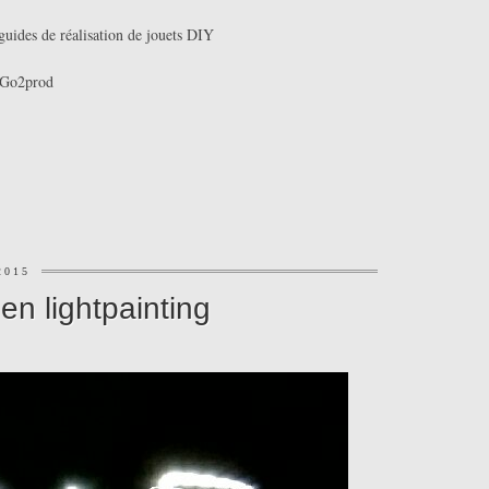
guides de réalisation de jouets DIY
Go2prod
2015
n lightpainting