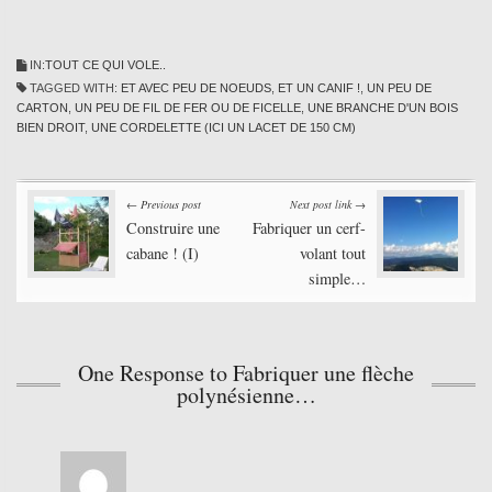
IN:
TOUT CE QUI VOLE..
TAGGED WITH:
ET AVEC PEU DE NOEUDS
,
ET UN CANIF !
,
UN PEU DE
CARTON
,
UN PEU DE FIL DE FER OU DE FICELLE
,
UNE BRANCHE D'UN BOIS
BIEN DROIT
,
UNE CORDELETTE (ICI UN LACET DE 150 CM)
Post
← Previous post
Next post link →
Construire une
Fabriquer un cerf-
navigation
cabane ! (I)
volant tout
simple…
One Response to Fabriquer une flèche
polynésienne…