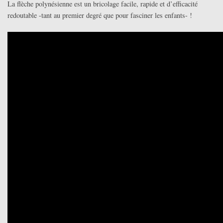
La flèche polynésienne est un bricolage facile, rapide et d’efficacité
redoutable -tant au premier degré que pour fasciner les enfants- !