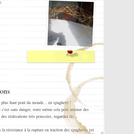
2
ions
e plus haut pont du monde... en spaghetti !
 et c'est sans danger, voire même cela peut amener des
c des réalisations très poussées,
regardez là
).
s
la résistance à la rupture en traction des spaghettis est