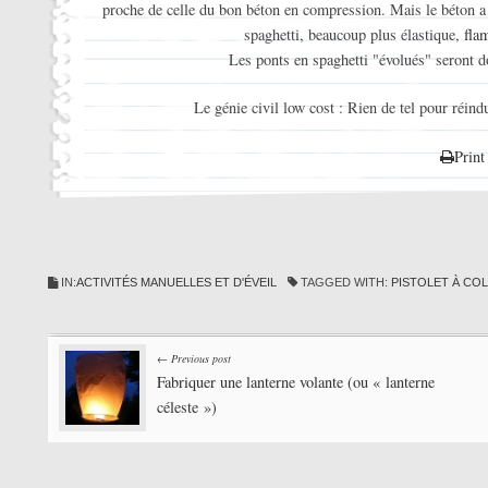
proche de celle du bon béton en compression. Mais le béton a u
spaghetti, beaucoup plus élastique,
fla
Les ponts en spaghetti "évolués" seront d
Le génie civil low cost : Rien de tel pour réind
Print
IN:
ACTIVITÉS MANUELLES ET D'ÉVEIL
TAGGED WITH:
PISTOLET À CO
Post
← Previous post
Fabriquer une lanterne volante (ou « lanterne
navigation
céleste »)