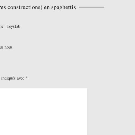
res constructions) en spaghettis
he | Toysfab
our nous
t indiqués avec
*